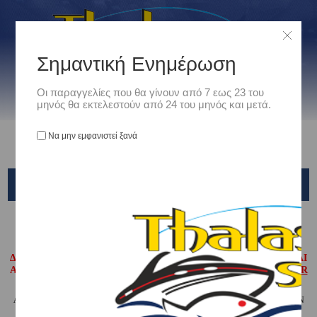
Σημαντική Ενημέρωση
Οι παραγγελίες που θα γίνουν από 7 εως 23 του
μηνός θα εκτελεστούν από 24 του μηνός και μετά.
Να μην εμφανιστεί ξανά
ΠΡΟΠΕΛΕΣ ΚΙΝΗΤΗΡΩΝ
Αρχική
/
Ναυτιλιακά
/
ΠΡΟΠΕΛΕΣ ΚΙΝΗΤΗΡΩΝ
ΔΙΑΘΕΤΟΥΜΕ ΠΛΗΡΗ ΓΚΑΜΑ ΠΡΟΠΕΛΩΝ ΑΛΟΥΜΙΝΙΟΥ ΚΑΙ
ΑΝΟΞΕΙΔΩΤΕΣ ΤΩΝ ΕΤΑΙΡΕΙΩΝ
SOLAS
-
MERCURY/ΜΑRINER
-
EVINRUDE/JOHNSON
-
TURNING POINT
ΑΝ ΘΕΛΕΤΕ ΚΑΠΟΙΑ ΠΡΟΠΕΛΑ ΤΩΝ ΠΑΡΑΠΑΝΩ ΕΤΑΙΡΕΙΩΝ ΚΑΙ ΔΕΝ
ΥΠΑΡΧΕΙ ΑΚΟΜΑ ΣΤΟ SITE MH ΔΙΣΤΑΣΕΤΕ ΝΑ ΕΠΙΚΟΙΝΩΝΗΣΕΤΕ