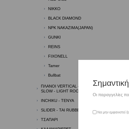
NIKKO
BLACK DIAMOND
NPK NAKAZIMA(JAPAN)
GUNKI
REINS
FIXONELL
Tamer
Bullbat
Σημαντικ
ΠΛΑΝΟΙ VERTICAL - SHORE -
SLOW - LIGHT ROCK FISHING
Οι παραγγελίες πο
INCHIKU - TENYA
SLIDER - TAI RUBBER - KABURA
Να μην εμφανιστεί ξ
TΣΑΠΑΡΙ