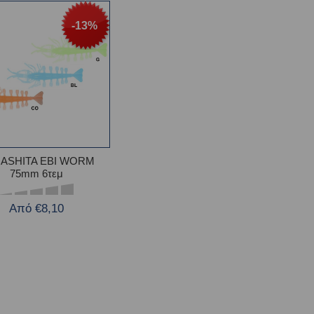
-13%
ASHITA EBI WORM
75mm 6τεμ
Από €8,10