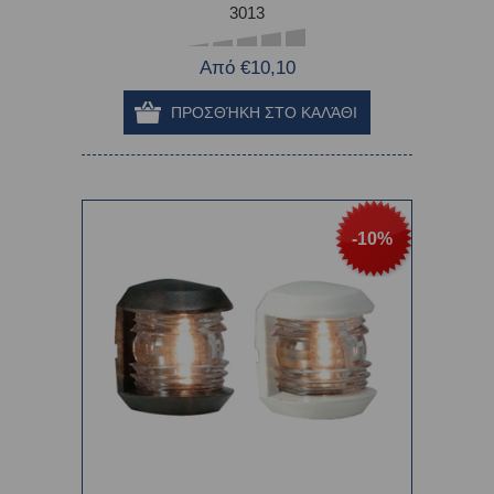
3013
Από €10,10
-10%