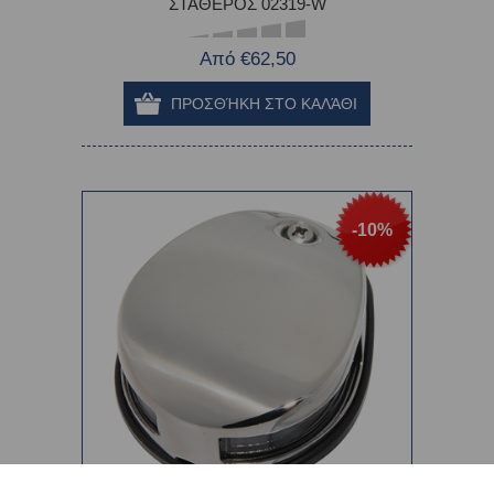
ΣΤΑΘΕΡΟΣ 02319-W
Από €62,50
-10%