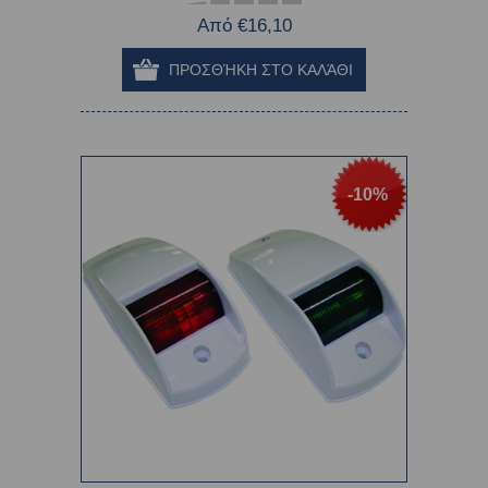
Από €16,10
-10%