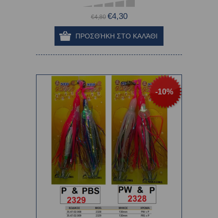
€4,30
€4,80
-10%