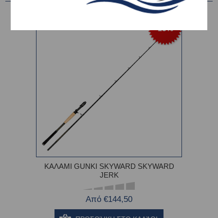
-15%
ΚΑΛΑΜΙ GUNKI SKYWARD SKYWARD
JERK
Από €144,50