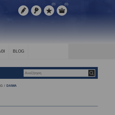
(0)
(0)
ΘΙ
BLOG
AG
/
DAIWA