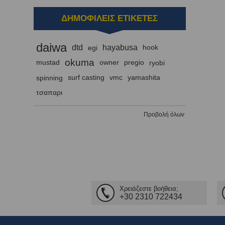
ΔΗΜΟΦΙΛΕΙΣ ΕΤΙΚΕΤΕΣ
daiwa
dtd
hayabusa
egi
hook
okuma
mustad
owner
pregio
ryobi
spinning
surf casting
vmc
yamashita
τσαπαρι
Προβολή όλων
Χρειάζεστε βοήθεια;
+30 2310 722434