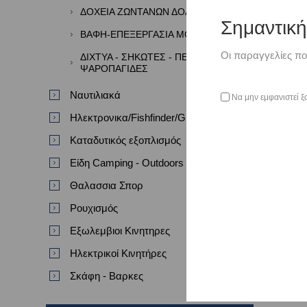
ΔΟΧΕΙΑ ΖΩΝΤΑΝΩΝ ΔΟΛΩΜΑΤΩΝ
Σημαντικ
ΒΑΦΗ-ΕΠΕΞΕΡΓΑΣΙΑ ΜΟΛΥΒΙΩΝ
Οι παραγγελίες πο
ΔΙΧΤΥΑ - ΣΗΚΩΤΕΣ - ΠΕΖΟΒΟΛΑ -
ΨΑΡΟΠΑΓΙΔΕΣ
Ναυτιλιακά
Να μην εμφανιστεί ξ
Ηλεκτρονικα/Fishfinder/GPS/VHF
Καταδυτικός εξοπλισμός
Είδη Camping - Outdoors
Θαλασσια Σπορ
Ρουχισμός
Εξωλεμβιοι Κινητηρες
Ηλεκτρικοί Κινητήρες
Σκάφη - Βαρκες