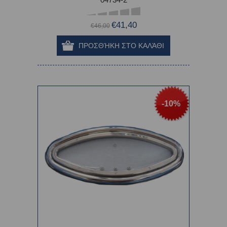
€41,40
€46,00
-10%