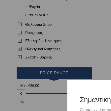
Ψυγεία
ΨΗΣΤΑΡΙΕΣ
Θαλασσια Σπορ
Ρουχισμός
Εξωλεμβιοι Κινητηρες
Ηλεκτρικοί Κινητήρες
Σκάφη - Βαρκες
PRICE RANGE
Min:
€36,00
Max:
€92,00
Σημαντικ
36
92
Οι παραγγελίες πο