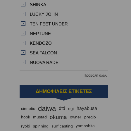
SHINKA
LUCKY JOHN
TEN FEET UNDER
NEPTUNE
KENDOZO
SEA FALCON
NUOVA RADE
Προβολή όλων
ΔΗΜΟΦΙΛΕΙΣ ΕΤΙΚΕΤΕΣ
daiwa
dtd
hayabusa
cinnetic
egi
okuma
hook
mustad
owner
pregio
ryobi
spinning
surf casting
yamashita