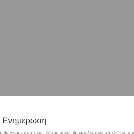
ή Ενημέρωση
υ θα γίνουν από 7 εως 23 του μηνός θα εκτελεστούν από 24 του μην