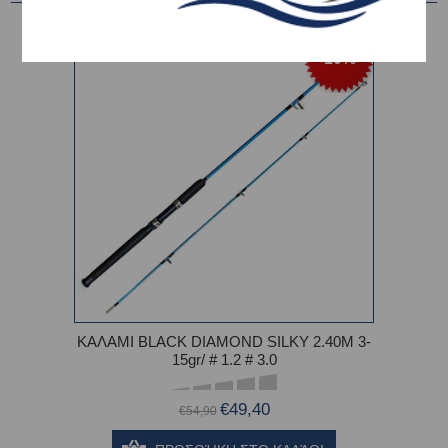
-10%
ΚΑΛΑΜΙ BLACK DIAMOND SILKY 2.40M 3-
15gr/ # 1.2 # 3.0
€49,40
€54,90