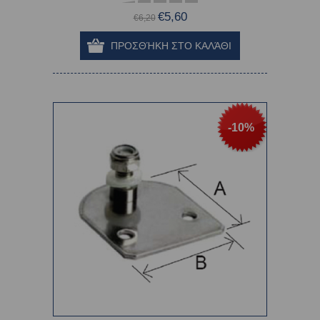
€5,60
€6,20
-10%