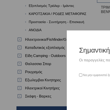
Εξοπλισμός Τρέιλερ - Ιμάντες
ΤΡΙ
BEN
ΚΑΡΟΤΣΑΚΙΑ / ΡΟΔΕΣ ΜΕΤΑΦΟΡΑΣ
Προστασία - Συντήρηση - Επισκευή
ΑΝΟΔΙΑ
Ηλεκτρονικα/Fishfinder/GPS/VHF
Καταδυτικός εξοπλισμός
Σημαντικ
Είδη Camping - Outdoors
Οι παραγγελίες πο
Θαλασσια Σπορ
Ρουχισμός
Να μην εμφανιστεί ξ
Εξωλεμβιοι Κινητηρες
Ηλεκτρικοί Κινητήρες
Σκάφη - Βαρκες