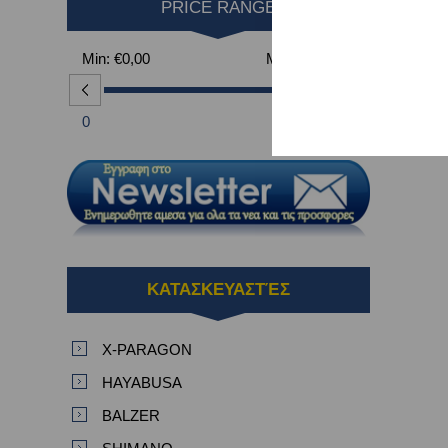
PRICE RANGE
Min:
€0,00
Max:
€960,00
0
960
ΚΑΤΑΣΚΕΥΑΣΤΈΣ
X-PARAGON
HAYABUSA
BALZER