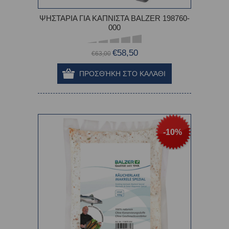
ΨΗΣΤΑΡΙΑ ΓΙΑ ΚΑΠΝΙΣΤΑ BALZER 198760-
000
€58,50
€63,00
-10%