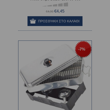
€4,45
€4,90
-7%