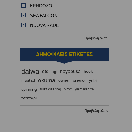
KENDOZO
SEA FALCON
NUOVA RADE
Προβολή όλων
ΔΗΜΟΦΙΛΕΙΣ ΕΤΙΚΕΤΕΣ
daiwa
dtd
hayabusa
egi
hook
okuma
mustad
owner
pregio
ryobi
spinning
surf casting
vmc
yamashita
τσαπαρι
Προβολή όλων