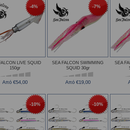
-4%
-7%
FALCON LIVE SQUID
SEA FALCON SWIMMING
SEA F
150gr
SQUID 30gr
Από €54,00
Από €19,00
-10%
-10%