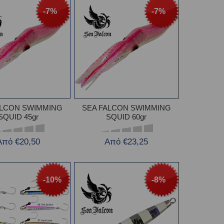
-7%
-7%
ALCON SWIMMING
SEA FALCON SWIMMING
SQUID 45gr
SQUID 60gr
Από €20,50
Από €23,25
-10%
-8%