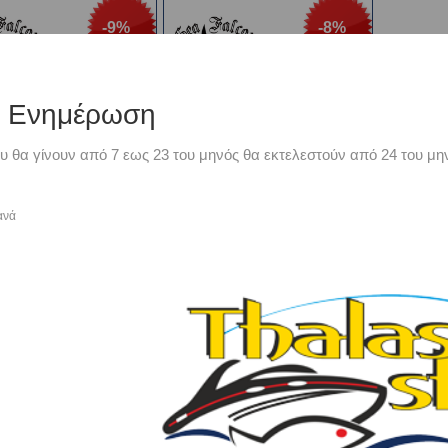
-9%
-8%
ή Ενημέρωση
υ θα γίνουν από 7 εως 23 του μηνός θα εκτελεστούν από 24 του μην
ανά
ΝΟΣ SEA FALCON
ΠΛΑΝΟΣ SEA FALCON
PER DRAIN 130gr
SUPER DRAIN 170gr
Από €20,00
Από €22,00