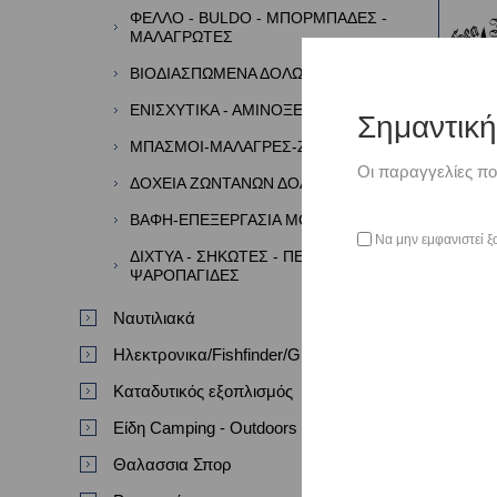
ΦΕΛΛΟ - BULDO - ΜΠΟΡΜΠΑΔΕΣ -
ΜΑΛΑΓΡΩΤΕΣ
ΒΙΟΔΙΑΣΠΩΜΕΝΑ ΔΟΛΩΜΑΤΑ
ΕΝΙΣΧΥΤΙΚΑ - ΑΜΙΝΟΞΕΑ - ΑΡΩΜΑΤΑ
Σημαντικ
ΜΠΑΣΜΟΙ-ΜΑΛΑΓΡΕΣ-ΖΥΜΕΣ
Οι παραγγελίες πο
ΔΟΧΕΙΑ ΖΩΝΤΑΝΩΝ ΔΟΛΩΜΑΤΩΝ
ΒΑΦΗ-ΕΠΕΞΕΡΓΑΣΙΑ ΜΟΛΥΒΙΩΝ
Να μην εμφανιστεί ξ
ΠΛΑ
ΔΙΧΤΥΑ - ΣΗΚΩΤΕΣ - ΠΕΖΟΒΟΛΑ -
SU
ΨΑΡΟΠΑΓΙΔΕΣ
Ναυτιλιακά
Ηλεκτρονικα/Fishfinder/GPS/VHF
Καταδυτικός εξοπλισμός
Είδη Camping - Outdoors
Θαλασσια Σπορ