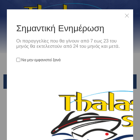
Σημαντική Ενημέρωση
Οι παραγγελίες που θα γίνουν από 7 εως 23 του
μηνός θα εκτελεστούν από 24 του μηνός και μετά.
Να μην εμφανιστεί ξανά
X-PARAGON SLIDER BALL NATURA
Αρχική
/
Είδη Αλιείας
/
ΚΕΦΑΛΕΣ - HEADS - ΚΟΝΤΟΦΥΛΑΚΕΣ
/
X-PARAGON
/
X-PARAGON SLIDER BALL NATURA
Ταξινόμηση ανά