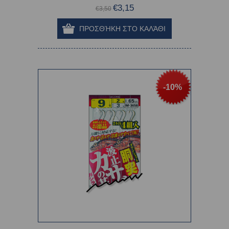
€3,15
€3,50
-10%