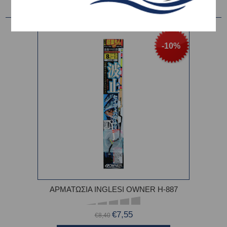
-10%
ΑΡΜΑΤΩΣΙΑ INGLESI OWNER H-887
€7,55
€8,40