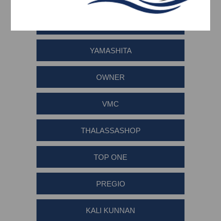
BLACK DIAMOND
YAMASHITA
OWNER
VMC
THALASSASHOP
TOP ONE
PREGIO
KALI KUNNAN