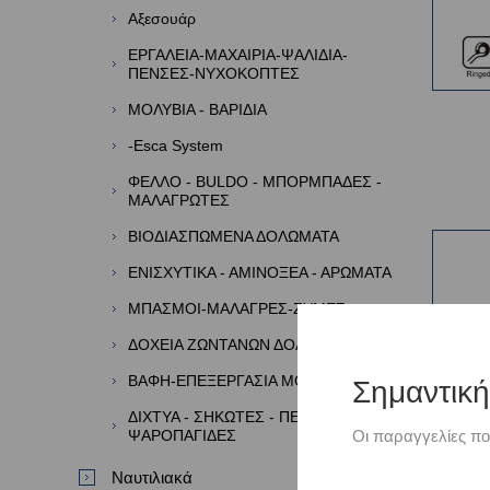
Αξεσουάρ
ΕΡΓΑΛΕΙΑ-ΜΑΧΑΙΡΙΑ-ΨΑΛΙΔΙΑ-
ΠΕΝΣΕΣ-ΝΥΧΟΚΟΠΤΕΣ
ΜΟΛΥΒΙΑ - ΒΑΡΙΔΙΑ
-Esca System
ΦΕΛΛΟ - BULDO - ΜΠΟΡΜΠΑΔΕΣ -
ΜΑΛΑΓΡΩΤΕΣ
ΒΙΟΔΙΑΣΠΩΜΕΝΑ ΔΟΛΩΜΑΤΑ
ΕΝΙΣΧΥΤΙΚΑ - ΑΜΙΝΟΞΕΑ - ΑΡΩΜΑΤΑ
ΜΠΑΣΜΟΙ-ΜΑΛΑΓΡΕΣ-ΖΥΜΕΣ
ΔΟΧΕΙΑ ΖΩΝΤΑΝΩΝ ΔΟΛΩΜΑΤΩΝ
ΒΑΦΗ-ΕΠΕΞΕΡΓΑΣΙΑ ΜΟΛΥΒΙΩΝ
Σημαντικ
ΔΙΧΤΥΑ - ΣΗΚΩΤΕΣ - ΠΕΖΟΒΟΛΑ -
ΨΑΡΟΠΑΓΙΔΕΣ
Οι παραγγελίες πο
Ναυτιλιακά