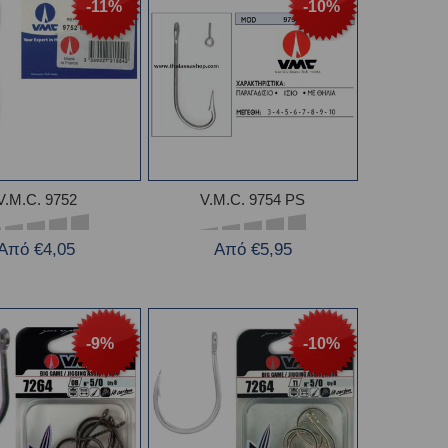
-11%
-10%
V.M.C. 9752
V.M.C. 9754 PS
Από €4,05
Από €5,95
-9%
-10%