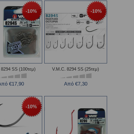
-10%
-10%
 8294 SS (100τεμ)
V.M.C. 8294 SS (25τεμ)
Από €17,90
Από €7,30
-10%