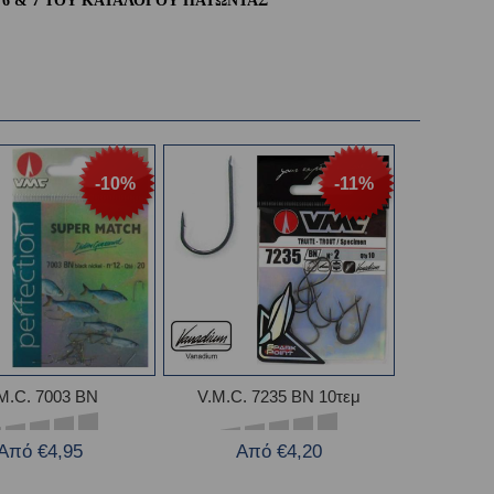
 6 & 7 ΤΟΥ ΚΑΤΑΛΟΓΟΥ ΠΑΤΩΝΤΑΣ
-10%
-11%
M.C. 7003 ΒΝ
V.M.C. 7235 BN 10τεμ
Από €4,95
Από €4,20