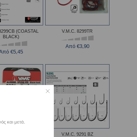
 8299CB (COASTAL
V.M.C. 8299TR
BLACK)
Από €3,90
Από €5,45
ός και μετά.
.M.C. 9291 NI
V.M.C. 9291 ΒΖ