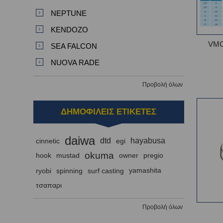
NEPTUNE
KENDOZO
VMC
SEA FALCON
NUOVA RADE
Προβολή όλων
ΔΗΜΟΦΙΛΕΙΣ ΕΤΙΚΕΤΕΣ
daiwa
dtd
hayabusa
cinnetic
egi
okuma
hook
mustad
owner
pregio
ryobi
spinning
surf casting
yamashita
τσαπαρι
Προβολή όλων