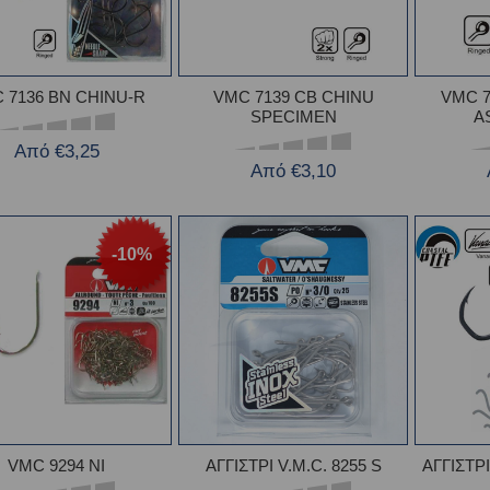
 7136 BN CHINU-R
VMC 7139 CB CHINU
VMC 7
SPECIMEN
A
Από €3,25
Από €3,10
-10%
VMC 9294 NI
ΑΓΓΙΣΤΡΙ V.M.C. 8255 S
ΑΓΓΙΣΤΡ