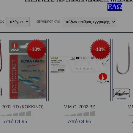
ΕΠΕΞΗΓΗΣΕΙΣ ΤΩΝ ΣΗΜΑΤΩΝ ΔΙΑΒΑΣΤΕ ΤΗ ΣΕΛΙΔΑ
ΕΔΩ
 ως
Ταξινόμηση ανά
-10%
-10%
. 7001 RD (ΚΟΚΚΙΝΟ)
V.M.C. 7002 ΒΖ
V.
Από €4,95
Από €4,95