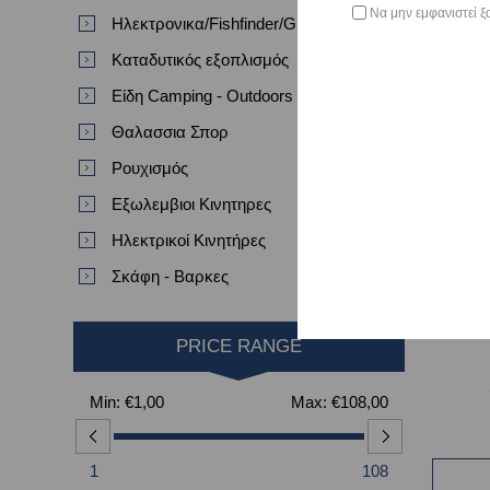
Να μην εμφανιστεί ξ
Ηλεκτρονικα/Fishfinder/GPS/VHF
Καταδυτικός εξοπλισμός
Είδη Camping - Outdoors
Θαλασσια Σπορ
Ρουχισμός
Εξωλεμβιοι Κινητηρες
Ηλεκτρικοί Κινητήρες
Σκάφη - Βαρκες
PRICE RANGE
Min:
€1,00
Max:
€108,00
1
108