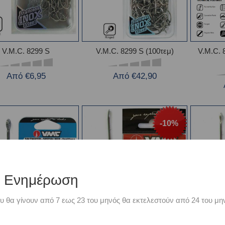
V.M.C. 8299 S
V.M.C. 8299 S (100τεμ)
V.M.C.
Από €6,95
Από €42,90
-10%
ή Ενημέρωση
υ θα γίνουν από 7 εως 23 του μηνός θα εκτελεστούν από 24 του μην
V.M.C. 9260 ΒΝ
V.M.C. 9290 NI
V