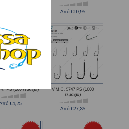
Από €11,75
Από €10,95
747 PS (100 τεμαχια)
V.M.C. 9747 PS (1000
τεμαχια)
Από €4,25
Από €27,35