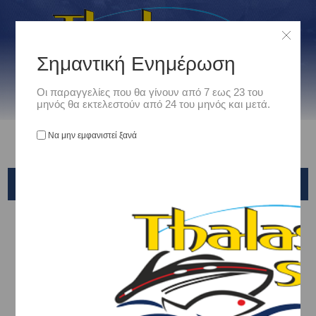
Σημαντική Ενημέρωση
Οι παραγγελίες που θα γίνουν από 7 εως 23 του
μηνός θα εκτελεστούν από 24 του μηνός και μετά.
Να μην εμφανιστεί ξανά
MINN KOTA
Αρχική
/
Ηλεκτρικοί Κινητήρες
/
MINN KOTA
ΕΠΟΙΚΟΙΝΩΝΗΣΤΕ ΜΑΖΙ ΜΑΣ ΓΙΑ ΝΑ ΕΠΙΛΕΞΟΥΜΕ ΜΑΖΙ
ΤΗΝ ΙΔΑΝΙΚΗ MINN-KOTA ΓΙΑ ΤΟ ΣΚΑΦΟΣ ΣΑΣ
Η
ΠΑΤΗΣΤΕ ΕΔΩ
MINN-KOTA
Η