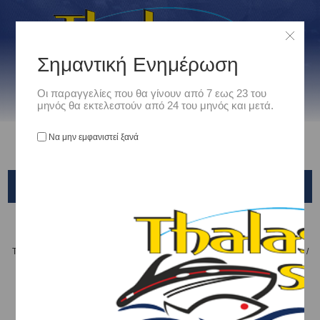
Σημαντική Ενημέρωση
Οι παραγγελίες που θα γίνουν από 7 εως 23 του
μηνός θα εκτελεστούν από 24 του μηνός και μετά.
Να μην εμφανιστεί ξανά
HYDRA HYBRID
Αρχική
/
Είδη Αλιείας
/
ΤΕΧΝΗΤΑ ΔΟΛΩΜΑΤΑ - ΤΣΑΠΑΡΙ - ΚΑΛΑΜΑΡΙΕΡΕΣ
/
ΤΕΧΝΗΤΑ ΨΑΡΑΚΙΑ
/
X-PARAGON
/
HYDRA HYBRID
Ταξινόμηση ανά