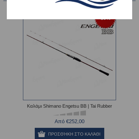
-10%
Καλάμι Shimano Engetsu BB | Tai Rubber
Από €252,00