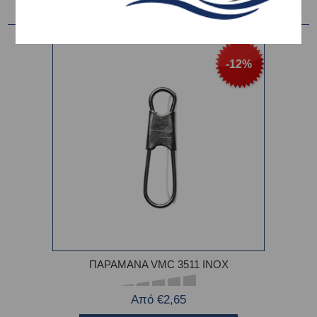
-12%
ΠΑΡΑΜΑΝΑ VMC 3511 INOX
Από €2,65