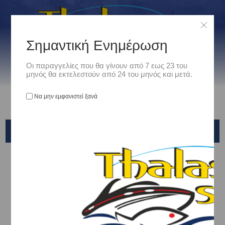
Σημαντική Ενημέρωση
Οι παραγγελίες που θα γίνουν από 7 εως 23 του
μηνός θα εκτελεστούν από 24 του μηνός και μετά.
Να μην εμφανιστεί ξανά
BAKU-BAKU FLAT
Αρχική
/
Είδη Αλιείας
/
ΤΕΧΝΗΤΑ ΔΟΛΩΜΑΤΑ - ΤΣΑΠΑΡΙ - ΚΑΛΑΜΑΡΙΕΡΕΣ
/
SLIDER - TAI RUBBER - KABURA
/
SHIMANO
/
BAKU-BAKU FLAT
Ταξινόμηση ανά