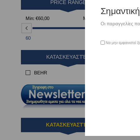
PRICE RANGE
Σημαντικ
Min:
€60,00
Max:
€153,00
Οι παραγγελίες πο
60
153
Να μην εμφανιστεί ξ
ΚΑΤΑΣΚΕΥΑΣΤΈΣ
BEHR
ΚΑΤΑΣΚΕΥΑΣΤΈΣ