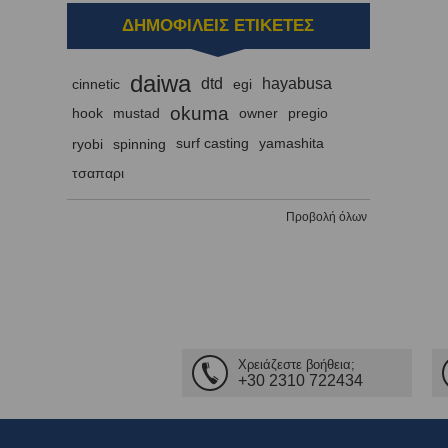
ΔΗΜΟΦΙΛΕΙΣ ΕΤΙΚΕΤΕΣ
daiwa
dtd
hayabusa
cinnetic
egi
okuma
hook
mustad
owner
pregio
ryobi
spinning
surf casting
yamashita
τσαπαρι
Προβολή όλων
Χρειάζεστε βοήθεια;
+30 2310 722434