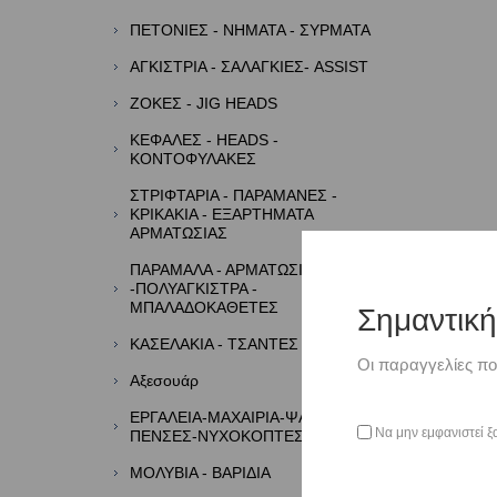
ΠΕΤΟΝΙΕΣ - ΝΗΜΑΤΑ - ΣΥΡΜΑΤΑ
ΑΓΚΙΣΤΡΙΑ - ΣΑΛΑΓΚΙΕΣ- ASSIST
ΖΟΚΕΣ - JIG HEADS
ΚΕΦΑΛΕΣ - HEADS -
ΚΟΝΤΟΦΥΛΑΚΕΣ
ΣΤΡΙΦΤΑΡΙΑ - ΠΑΡΑΜΑΝΕΣ -
ΚΡΙΚΑΚΙΑ - ΕΞΑΡΤΗΜΑΤΑ
ΑΡΜΑΤΩΣΙΑΣ
ΠΑΡΑΜΑΛΑ - ΑΡΜΑΤΩΣΙΕΣ
-ΠΟΛΥΑΓΚΙΣΤΡΑ -
ΜΠΑΛΑΔΟΚΑΘΕΤΕΣ
Σημαντικ
ΚΑΣΕΛΑΚΙΑ - ΤΣΑΝΤΕΣ - ΘΗΚΕΣ
Οι παραγγελίες πο
Αξεσουάρ
ΕΡΓΑΛΕΙΑ-ΜΑΧΑΙΡΙΑ-ΨΑΛΙΔΙΑ-
Να μην εμφανιστεί ξ
ΠΕΝΣΕΣ-ΝΥΧΟΚΟΠΤΕΣ
ΜΟΛΥΒΙΑ - ΒΑΡΙΔΙΑ