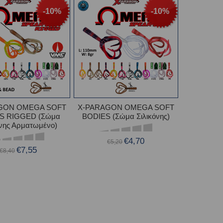
-10%
-10%
GON OMEGA SOFT
X-PARAGON OMEGA SOFT
S RIGGED (Σώμα
BODIES (Σώμα Σιλικόνης)
όνης Αρματωμένο)
€4,70
€5,20
€7,55
€8,40