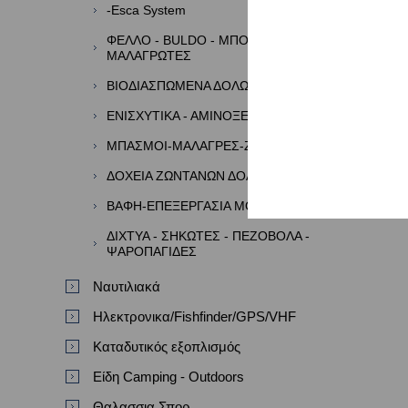
-Esca System
ΦΕΛΛΟ - BULDO - ΜΠΟΡΜΠΑΔΕΣ -
ΜΑΛΑΓΡΩΤΕΣ
ΒΙΟΔΙΑΣΠΩΜΕΝΑ ΔΟΛΩΜΑΤΑ
ΕΝΙΣΧΥΤΙΚΑ - ΑΜΙΝΟΞΕΑ - ΑΡΩΜΑΤΑ
ΜΠΑΣΜΟΙ-ΜΑΛΑΓΡΕΣ-ΖΥΜΕΣ
ΔΟΧΕΙΑ ΖΩΝΤΑΝΩΝ ΔΟΛΩΜΑΤΩΝ
ΒΑΦΗ-ΕΠΕΞΕΡΓΑΣΙΑ ΜΟΛΥΒΙΩΝ
ΔΙΧΤΥΑ - ΣΗΚΩΤΕΣ - ΠΕΖΟΒΟΛΑ -
ΨΑΡΟΠΑΓΙΔΕΣ
Ναυτιλιακά
Ηλεκτρονικα/Fishfinder/GPS/VHF
Καταδυτικός εξοπλισμός
Είδη Camping - Outdoors
Θαλασσια Σπορ