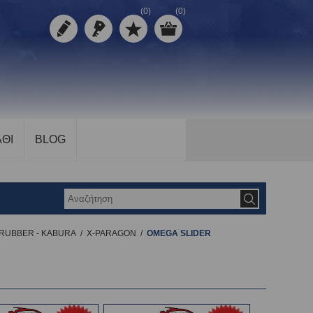
(0)
(0)
ΘΙ
BLOG
I RUBBER - KABURA
/
X-PARAGON
/
OMEGA SLIDER