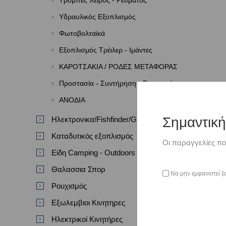
Τρόμπες Χειρός - Ρεύματος
Υδραυλικός Εξοπλισμός
Φωτοβολταϊκά
Εξοπλισμός Τρέιλερ - Ιμάντες
ΚΑΡΟΤΣΑΚΙΑ / ΡΟΔΕΣ ΜΕΤΑΦΟΡΑΣ
Προστασία - Συντήρηση - Επισκευή
ΑΝΟΔΙΑ
Σημαντικ
Ηλεκτρονικα/Fishfinder/GPS/VHF
Καταδυτικός εξοπλισμός
Οι παραγγελίες πο
Είδη Camping - Outdoors
Θαλασσια Σπορ
Να μην εμφανιστεί ξ
Ρουχισμός
Εξωλεμβιοι Κινητηρες
Ηλεκτρικοί Κινητήρες