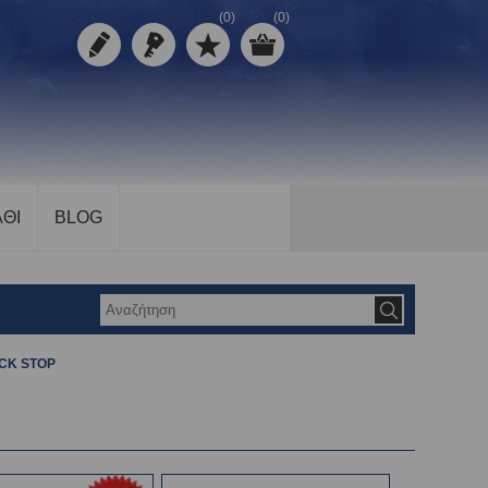
(0)
(0)
ΘΙ
BLOG
CK STOP