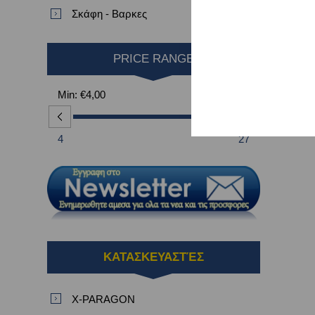
Σκάφη - Βαρκες
PRICE RANGE
Min:
€4,00
Max:
€27,00
4
27
ΚΑΤΑΣΚΕΥΑΣΤΈΣ
X-PARAGON