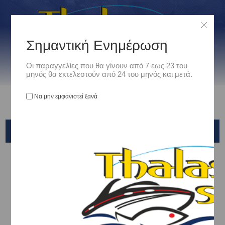
Σημαντική Ενημέρωση
Οι παραγγελίες που θα γίνουν από 7 εως 23 του
μηνός θα εκτελεστούν από 24 του μηνός και μετά.
Να μην εμφανιστεί ξανά
PANDA
Αρχική
/
Είδη Camping - Outdoors
/
Camping - Ορειβασια
/
ΥΠΝΟΣ - ΔΙΑΒΙΩΣΗ
/
ΣΚΗΝΕΣ
/
PANDA
Ταξινόμηση ανά