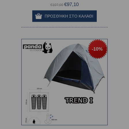
€97,10
€107,00
-10%