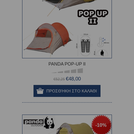
PANDA POP-UP II
€48,00
€52,25
-10%