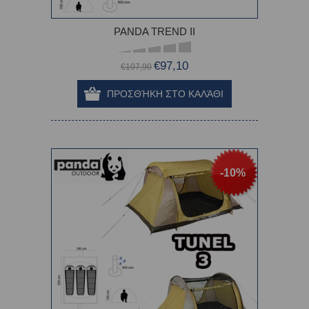
PANDA TREND II
€97,10
€107,90
-10%