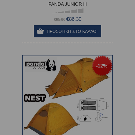
PANDA JUNIOR III
€86,30
€95,90
-12%