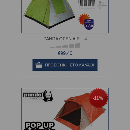
PANDA OPEN AIR – 4
€99,40
-11%