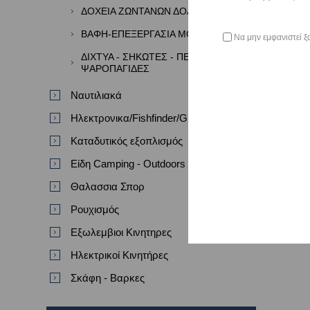
ΔΟΧΕΙΑ ΖΩΝΤΑΝΩΝ ΔΟΛΩΜΑΤΩΝ
ΒΑΦΗ-ΕΠΕΞΕΡΓΑΣΙΑ ΜΟΛΥΒΙΩΝ
Να μην εμφανιστεί ξ
ΔΙΧΤΥΑ - ΣΗΚΩΤΕΣ - ΠΕΖΟΒΟΛΑ -
ΨΑΡΟΠΑΓΙΔΕΣ
Ναυτιλιακά
Ηλεκτρονικα/Fishfinder/GPS/VHF
Καταδυτικός εξοπλισμός
Είδη Camping - Outdoors
Θαλασσια Σπορ
Ρουχισμός
Εξωλεμβιοι Κινητηρες
Ηλεκτρικοί Κινητήρες
Σκάφη - Βαρκες