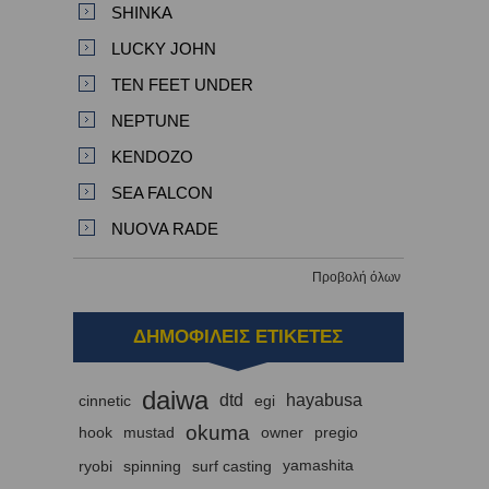
SHINKA
LUCKY JOHN
TEN FEET UNDER
NEPTUNE
KENDOZO
SEA FALCON
NUOVA RADE
Προβολή όλων
ΔΗΜΟΦΙΛΕΙΣ ΕΤΙΚΕΤΕΣ
daiwa
dtd
hayabusa
cinnetic
egi
okuma
hook
mustad
owner
pregio
ryobi
spinning
surf casting
yamashita