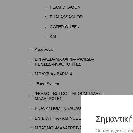
TEAM DRAGON
THALASSASHOP
WATER QUEEN
KALI
Αξεσουάρ
ΕΡΓΑΛΕΙΑ-ΜΑΧΑΙΡΙΑ-ΨΑΛΙΔΙΑ-
ΠΕΝΣΕΣ-ΝΥΧΟΚΟΠΤΕΣ
ΜΟΛΥΒΙΑ - ΒΑΡΙΔΙΑ
-Esca System
ΦΕΛΛΟ - BULDO - ΜΠΟΡΜΠΑΔΕΣ -
ΜΑΛΑΓΡΩΤΕΣ
ΒΙΟΔΙΑΣΠΩΜΕΝΑ ΔΟΛΩΜΑΤΑ
Σημαντικ
ΕΝΙΣΧΥΤΙΚΑ - ΑΜΙΝΟΞΕΑ - ΑΡΩΜΑΤΑ
ΜΠΑΣΜΟΙ-ΜΑΛΑΓΡΕΣ-ΖΥΜΕΣ
Οι παραγγελίες πο