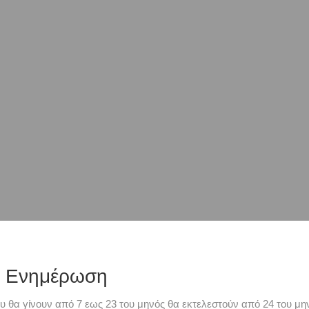
ή Ενημέρωση
υ θα γίνουν από 7 εως 23 του μηνός θα εκτελεστούν από 24 του μην