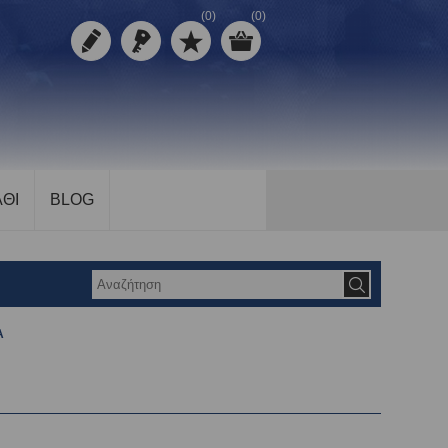
(0)
(0)
ΘΙ
BLOG
A