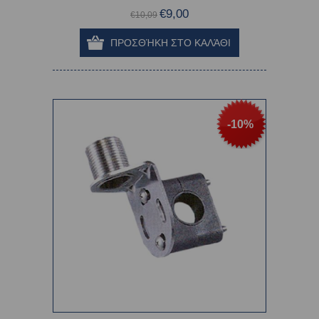
€9,00
€10,09
-10%