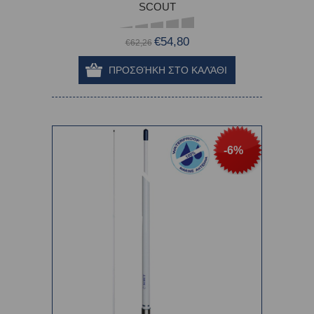
SCOUT
€54,80
€62,26
-6%