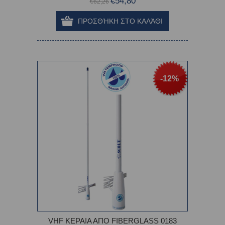
€54,80
€62,26
-12%
VHF ΚΕΡΑΙΑ ΑΠΟ FIBERGLASS 0183