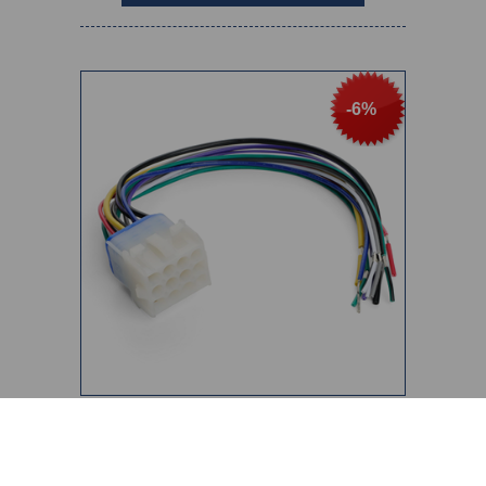
-6%
ΦΙΣΑ ΣΥΝΔΕΣΗΣ STEREO 03039-6
€12,20
€13,00