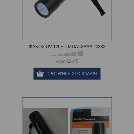
ΦΑΚΟΣ UV 12LED ΜΠΑΤ.3ΑΑΑ 20383
€3,45
€3,80