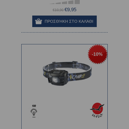
€9,95
€10,90
-10%