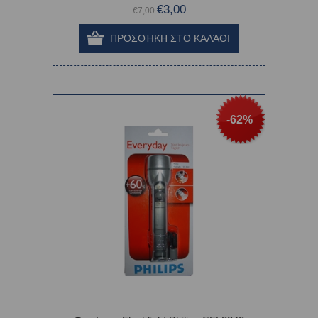
€3,00
€7,00
-62%