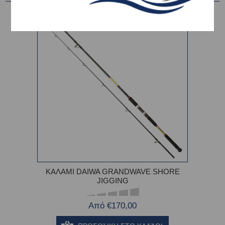
ΚΑΛΑΜΙ DAIWA GRANDWAVE SHORE
JIGGING
Από €170,00