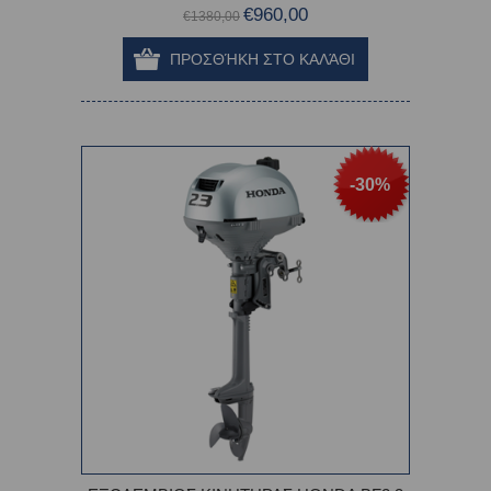
€960,00
€1380,00
-30%