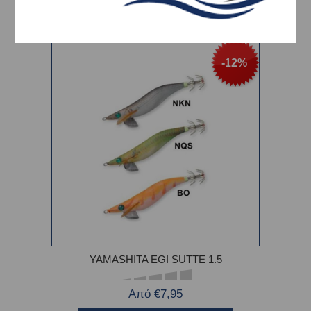
-12%
YAMASHITA EGI SUTTE 1.5
Από €7,95