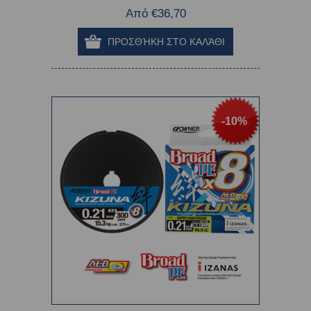
Από €36,70
-10%