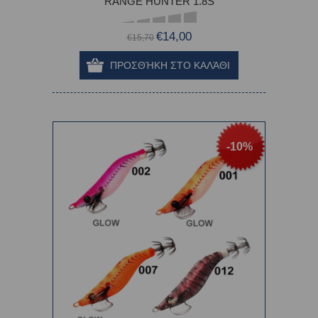
RANGE HUNTER 1.8S
€14,00
€15,70
-10%