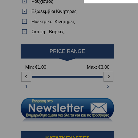
Ρουχισμός
Εξωλεμβιοι Κινητηρες
Ηλεκτρικοί Κινητήρες
Σκάφη - Βαρκες
PRICE RANGE
Min:
€1,00
Max:
€3,00
1
3