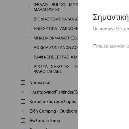
ΦΕΛΛΟ - BULDO - ΜΠΟΡΜΠΑΔΕΣ -
ΜΑΛΑΓΡΩΤΕΣ
Σημαντικ
ΒΙΟΔΙΑΣΠΩΜΕΝΑ ΔΟΛΩΜΑΤΑ
ΕΝΙΣΧΥΤΙΚΑ - ΑΜΙΝΟΞΕΑ - ΑΡΩΜΑΤΑ
Οι παραγγελίες πο
ΜΠΑΣΜΟΙ-ΜΑΛΑΓΡΕΣ-ΖΥΜΕΣ
Να μην εμφανιστεί ξ
ΔΟΧΕΙΑ ΖΩΝΤΑΝΩΝ ΔΟΛΩΜΑΤΩΝ
ΒΑΦΗ-ΕΠΕΞΕΡΓΑΣΙΑ ΜΟΛΥΒΙΩΝ
ΔΙΧΤΥΑ - ΣΗΚΩΤΕΣ - ΠΕΖΟΒΟΛΑ -
ΨΑΡΟΠΑΓΙΔΕΣ
Ναυτιλιακά
Ηλεκτρονικα/Fishfinder/GPS/VHF
Καταδυτικός εξοπλισμός
Είδη Camping - Outdoors
Θαλασσια Σπορ