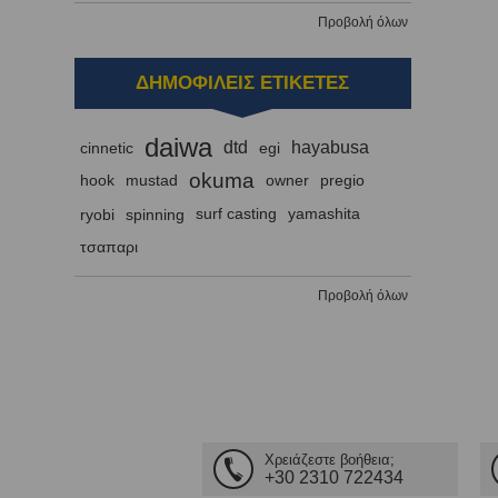
Προβολή όλων
ΔΗΜΟΦΙΛΕΙΣ ΕΤΙΚΕΤΕΣ
daiwa
dtd
hayabusa
cinnetic
egi
okuma
hook
mustad
owner
pregio
ryobi
spinning
surf casting
yamashita
τσαπαρι
Προβολή όλων
Χρειάζεστε βοήθεια;
+30 2310 722434