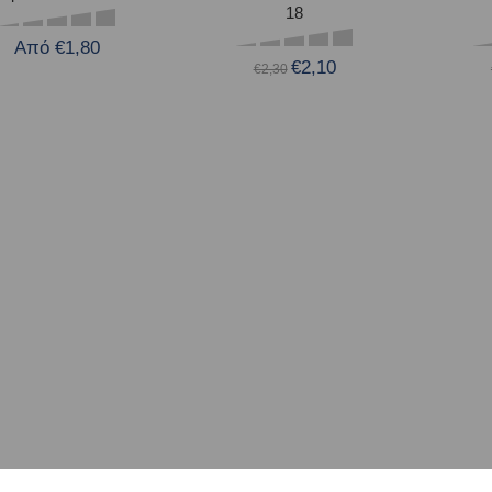
18
Από €1,80
€2,10
€2,30