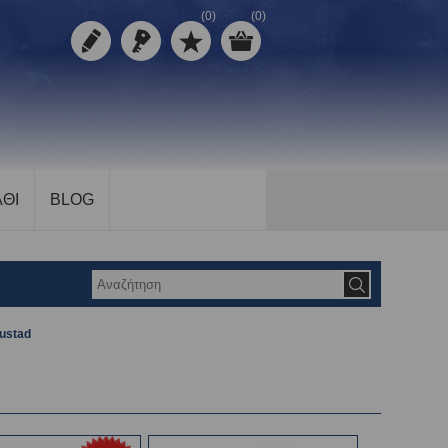
(0)
(0)
ΘΙ
BLOG
ustad