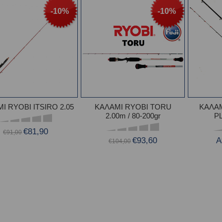
-10%
-10%
Ι RYOBI ITSIRO 2.05
ΚΑΛΑΜΙ RYOBI TORU
ΚΑΛΑΜ
2.00m / 80-200gr
P
€81,90
€91,00
€93,60
Α
€104,00