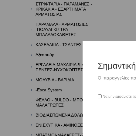
ΣΤΡΙΦΤΑΡΙΑ - ΠΑΡΑΜΑΝΕΣ -
ΚΡΙΚΑΚΙΑ - ΕΞΑΡΤΗΜΑΤΑ
ΑΡΜΑΤΩΣΙΑΣ
ΠΑΡΑΜΑΛΑ - ΑΡΜΑΤΩΣΙΕΣ
-ΠΟΛΥΑΓΚΙΣΤΡΑ -
ΜΠΑΛΑΔΟΚΑΘΕΤΕΣ
ΚΑΣΕΛΑΚΙΑ - ΤΣΑΝΤΕΣ - ΘΗΚΕΣ
Αξεσουάρ
Σημαντικ
ΕΡΓΑΛΕΙΑ-ΜΑΧΑΙΡΙΑ-ΨΑΛΙΔΙΑ-
ΠΕΝΣΕΣ-ΝΥΧΟΚΟΠΤΕΣ
Οι παραγγελίες πο
ΜΟΛΥΒΙΑ - ΒΑΡΙΔΙΑ
-Esca System
Να μην εμφανιστεί ξ
ΦΕΛΛΟ - BULDO - ΜΠΟΡΜΠΑΔΕΣ -
ΜΑΛΑΓΡΩΤΕΣ
ΒΙΟΔΙΑΣΠΩΜΕΝΑ ΔΟΛΩΜΑΤΑ
ΕΝΙΣΧΥΤΙΚΑ - ΑΜΙΝΟΞΕΑ - ΑΡΩΜΑΤΑ
ΜΠΑΣΜΟΙ-ΜΑΛΑΓΡΕΣ-ΖΥΜΕΣ