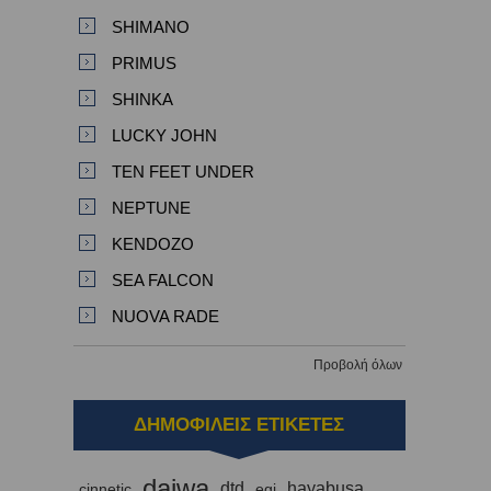
SHIMANO
PRIMUS
SHINKA
LUCKY JOHN
TEN FEET UNDER
NEPTUNE
KENDOZO
SEA FALCON
NUOVA RADE
Προβολή όλων
ΔΗΜΟΦΙΛΕΙΣ ΕΤΙΚΕΤΕΣ
daiwa
dtd
hayabusa
cinnetic
egi