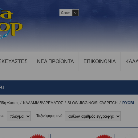
Greek
ΣΚΕΥΑΣΤΕΣ
ΝΕΑ ΠΡΟΪΟΝΤΑ
ΕΠΙΚΟΙΝΩΝΙΑ
ΚΑΛΑ
BI
Είδη Αλιείας
/
ΚΑΛΑΜΙΑ ΨΑΡΕΜΑΤΟΣ
/
SLOW JIGGING/SLOW PITCH
/
RYOBI
 ως
Ταξινόμηση ανά