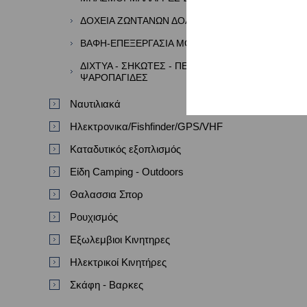
ΔΟΧΕΙΑ ΖΩΝΤΑΝΩΝ ΔΟΛΩΜΑΤΩΝ
ΒΑΦΗ-ΕΠΕΞΕΡΓΑΣΙΑ ΜΟΛΥΒΙΩΝ
ΔΙΧΤΥΑ - ΣΗΚΩΤΕΣ - ΠΕΖΟΒΟΛΑ -
ΨΑΡΟΠΑΓΙΔΕΣ
Ναυτιλιακά
Ηλεκτρονικα/Fishfinder/GPS/VHF
Καταδυτικός εξοπλισμός
Είδη Camping - Outdoors
Θαλασσια Σπορ
Ρουχισμός
Εξωλεμβιοι Κινητηρες
Ηλεκτρικοί Κινητήρες
Σκάφη - Βαρκες