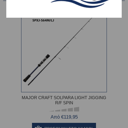
MAJOR CRAFT SOLPARA LIGHT JIGGING
R/F SPIN
Από €119,95