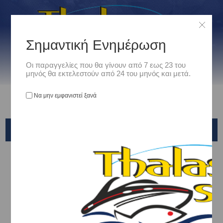
Σημαντική Ενημέρωση
Οι παραγγελίες που θα γίνουν από 7 εως 23 του
μηνός θα εκτελεστούν από 24 του μηνός και μετά.
Να μην εμφανιστεί ξανά
MAJOR CRAFT
Αρχική
/
Είδη Αλιείας
/
ΚΑΛΑΜΙΑ ΨΑΡΕΜΑΤΟΣ
/
Tenya & Light Jig
/
MAJOR CRAFT
Ταξινόμηση ανά