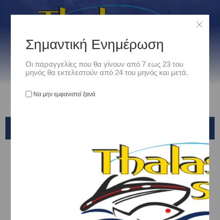
Σημαντική Ενημέρωση
Οι παραγγελίες που θα γίνουν από 7 εως 23 του
μηνός θα εκτελεστούν από 24 του μηνός και μετά.
Να μην εμφανιστεί ξανά
OMEGA BOTTOM & SLIDER TROLLING
Αρχική
/
Είδη Αλιείας
/
ΚΕΦΑΛΕΣ - HEADS - ΚΟΝΤΟΦΥΛΑΚΕΣ
/
X-PARAGON
/
OMEGA BOTTOM & SLIDER TROLLING
Ταξινόμηση ανά