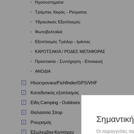
Ηχοσυστηματα
Τρόμπες Χειρός - Ρεύματος
Υδραυλικός Εξοπλισμός
Φωτοβολταϊκά
Εξοπλισμός Τρέιλερ - Ιμάντες
ΚΑΡΟΤΣΑΚΙΑ / ΡΟΔΕΣ ΜΕΤΑΦΟΡΑΣ
Προστασία - Συντήρηση - Επισκευή
ΑΝΟΔΙΑ
Ηλεκτρονικα/Fishfinder/GPS/VHF
Καταδυτικός εξοπλισμός
Είδη Camping - Outdoors
Θαλασσια Σπορ
Σημαντικ
Ρουχισμός
Οι παραγγελίες πο
Εξωλεμβιοι Κινητηρες