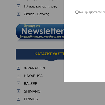
Ηλεκτρικοί Κινητήρες
Να μην εμφανιστεί ξ
Σκάφη - Βαρκες
ΚΑΤΑΣΚΕΥΑΣΤΈΣ
X-PARAGON
HAYABUSA
BALZER
SHIMANO
PRIMUS