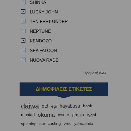
SHINKA
LUCKY JOHN
TEN FEET UNDER
NEPTUNE
KENDOZO
SEA FALCON
NUOVA RADE
Προβολή όλων
ΔΗΜΟΦΙΛΕΙΣ ΕΤΙΚΕΤΕΣ
daiwa
dtd
hayabusa
egi
hook
okuma
mustad
owner
pregio
ryobi
spinning
surf casting
vmc
yamashita