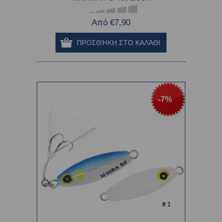
Από €7,90
-7%