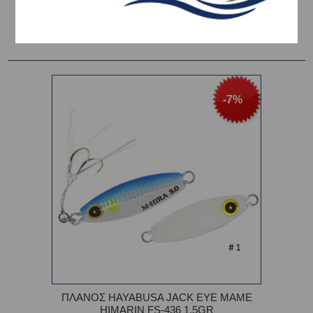
Ταξινόμηση ανά
-7%
ΠΛΑΝΟΣ HAYABUSA JACK EYE MAME
HIMARIN FS-436 1.5GR