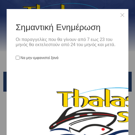
Σημαντική Ενημέρωση
Οι παραγγελίες που θα γίνουν από 7 εως 23 του
μηνός θα εκτελεστούν από 24 του μηνός και μετά.
Να μην εμφανιστεί ξανά
ΠΛΑΝΟΣ HAYABUSA JACK EYE MAME HIMARIN
FS-436
Αρχική
/
Είδη Αλιείας
/
ΤΕΧΝΗΤΑ ΔΟΛΩΜΑΤΑ - ΤΣΑΠΑΡΙ - ΚΑΛΑΜΑΡΙΕΡΕΣ
/
ΠΛΑΝΟΙ VERTICAL - SHORE - SLOW - LIGHT ROCK FISHING
/
Hayabusa
/
ΠΛΑΝΟΣ HAYABUSA JACK EYE MAME HIMARIN FS-436