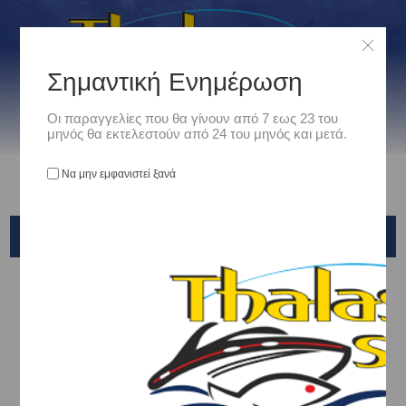
Σημαντική Ενημέρωση
Οι παραγγελίες που θα γίνουν από 7 εως 23 του
μηνός θα εκτελεστούν από 24 του μηνός και μετά.
Να μην εμφανιστεί ξανά
GO SERIES
Αρχική
/
Ηλεκτρονικα/Fishfinder/GPS/VHF
/
FISHFINDER + GPS
/
GO SERIES
Ταξινόμηση ανά