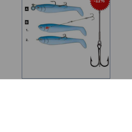
-11%
ΑΡΜΑΤΩΣΙΑ RIG 433 CANNELLE
Από €3,80