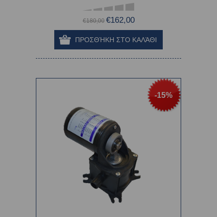
€162,00
€180,00
-15%