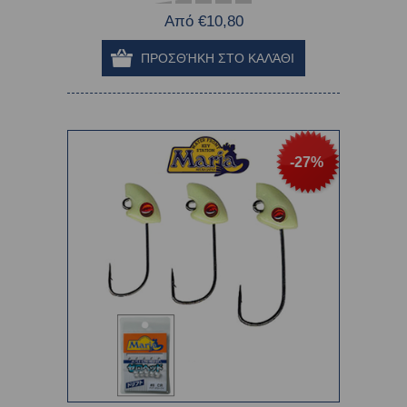
Από €10,80
-27%