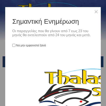
Σημαντική Ενημέρωση
Οι παραγγελίες που θα γίνουν από 7 εως 23 του
μηνός θα εκτελεστούν από 24 του μηνός και μετά.
Να μην εμφανιστεί ξανά
ZULU SERIES
Αρχική
/
Είδη Αλιείας
/
ΖΟΚΕΣ - JIG HEADS
/
ΖΟΚΕΣ
/
X-PARAGON
/
ZULU SERIES
Ταξινόμηση ανά