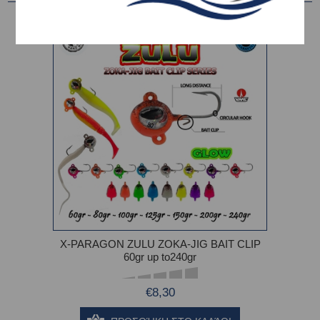
X-PARAGON ZULU ZOKA-JIG BAIT CLIP
60gr up to240gr
€8,30