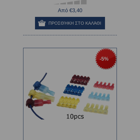
Από €3,40
-5%