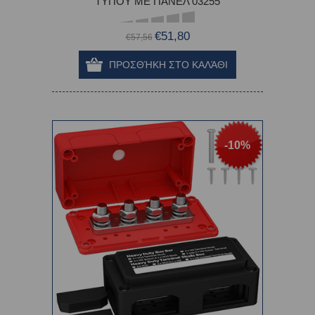
ΤΥΠΟΥ ΜΕ ΠΑΝΕΛ 03255
€51,80
€57,56
-10%