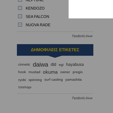
KENDOZO
SEA FALCON
NUOVA RADE
Προβολή όλων
ΔΗΜΟΦΙΛΕΙΣ ΕΤΙΚΕΤΕΣ
daiwa
dtd
hayabusa
cinnetic
egi
okuma
hook
mustad
owner
pregio
ryobi
spinning
surf casting
yamashita
τσαπαρι
Προβολή όλων