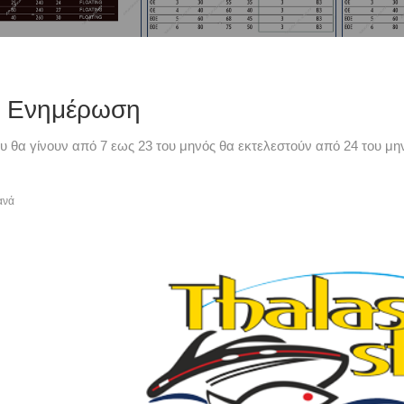
LDO ΜΠΟΜΠΑΡΔΑ
Buldo ΟΒΑΛ ΔΕΤΟ ΔΙΧΡΩΜΟ
Bul
BETTE ΕΠΙΠΛΕΟΝ
Μ
ή Ενημέρωση
Από €1,00
Από €3,60
υ θα γίνουν από 7 εως 23 του μηνός θα εκτελεστούν από 24 του μην
ανά
do ΟΒΑΛ ΠΕΡΑΣΤΟ
Buldo ΣΤΡΟΓΓΥΛΟ ΔΕΤΟ
Buldo
ΜΟΝΟΧΡΩΜΟ
ΔΙΧΡΩΜΟ