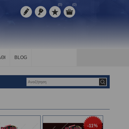
(0)
(0)
ΘΙ
BLOG
-11%