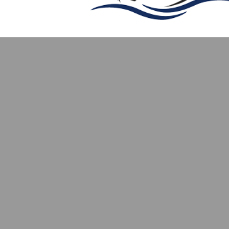
Από €1,30
Από €1,05