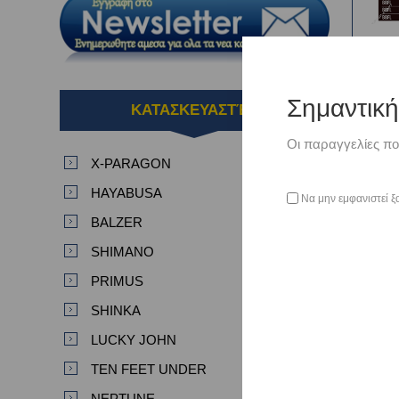
BU
BOM
Σημαντικ
ΚΑΤΑΣΚΕΥΑΣΤΈΣ
Οι παραγγελίες πο
X-PARAGON
HAYABUSA
Να μην εμφανιστεί ξ
BALZER
SHIMANO
PRIMUS
SHINKA
LUCKY JOHN
Bul
TEN FEET UNDER
NEPTUNE