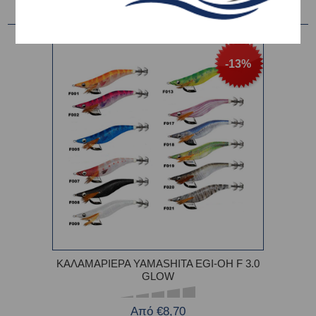
-13%
ΚΑΛΑΜΑΡΙΕΡΑ YAMASHITA EGI-OH F 3.0
GLOW
Από €8,70