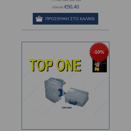
€50,40
€56,00
-10%