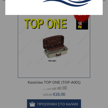
-10%
Κασελάκι TOP ONE (TOP-A001)
€18,00
€20,00