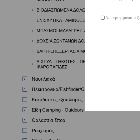
ΒΙΟΔΙΑΣΠΩΜΕΝΑ ΔΟΛΩΜΑΤΑ
Να μην εμφανιστεί ξ
ΕΝΙΣΧΥΤΙΚΑ - ΑΜΙΝΟΞΕΑ - ΑΡΩΜΑΤΑ
ΜΠΑΣΜΟΙ-ΜΑΛΑΓΡΕΣ-ΖΥΜΕΣ
ΔΟΧΕΙΑ ΖΩΝΤΑΝΩΝ ΔΟΛΩΜΑΤΩΝ
ΒΑΦΗ-ΕΠΕΞΕΡΓΑΣΙΑ ΜΟΛΥΒΙΩΝ
ΔΙΧΤΥΑ - ΣΗΚΩΤΕΣ - ΠΕΖΟΒΟΛΑ -
ΨΑΡΟΠΑΓΙΔΕΣ
Ναυτιλιακά
Ηλεκτρονικα/Fishfinder/GPS/VHF
Καταδυτικός εξοπλισμός
Είδη Camping - Outdoors
Θαλασσια Σπορ
Ρουχισμός