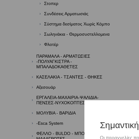
Στοπερ
Συνδέσεις Αρματωσιάς
Σύστημα δεσίματος Χωρίς Κόμπο
Σωληνάκια - Θερμοσυστελλομενα
Φλοτέρ
ΠΑΡΑΜΑΛΑ - ΑΡΜΑΤΩΣΙΕΣ
-ΠΟΛΥΑΓΚΙΣΤΡΑ -
ΜΠΑΛΑΔΟΚΑΘΕΤΕΣ
ΚΑΣΕΛΑΚΙΑ - ΤΣΑΝΤΕΣ - ΘΗΚΕΣ
Αξεσουάρ
ΕΡΓΑΛΕΙΑ-ΜΑΧΑΙΡΙΑ-ΨΑΛΙΔΙΑ-
ΠΕΝΣΕΣ-ΝΥΧΟΚΟΠΤΕΣ
ΜΟΛΥΒΙΑ - ΒΑΡΙΔΙΑ
Σημαντικ
-Esca System
ΦΕΛΛΟ - BULDO - ΜΠΟΡΜΠΑΔΕΣ -
Οι παραγγελίες πο
ΜΑΛΑΓΡΩΤΕΣ