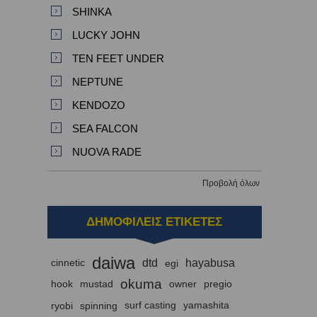
SHINKA
LUCKY JOHN
TEN FEET UNDER
NEPTUNE
KENDOZO
SEA FALCON
NUOVA RADE
Προβολή όλων
ΔΗΜΟΦΙΛΕΙΣ ΕΤΙΚΕΤΕΣ
daiwa
dtd
hayabusa
cinnetic
egi
okuma
hook
mustad
owner
pregio
ryobi
spinning
surf casting
yamashita