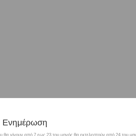
ή Ενημέρωση
υ θα γίνουν από 7 εως 23 του μηνός θα εκτελεστούν από 24 του μην