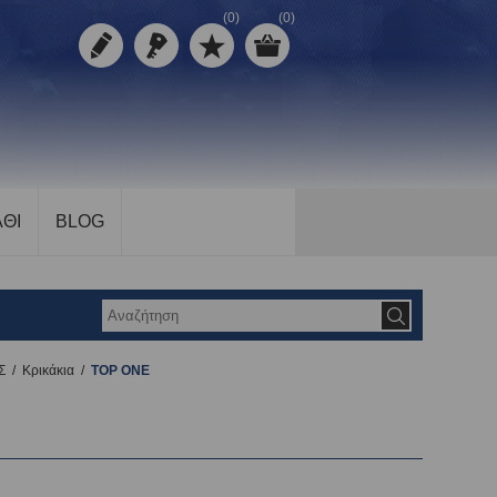
(0)
(0)
ΘΙ
BLOG
Σ
/
Κρικάκια
/
TOP ONE